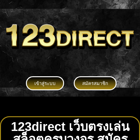
เข้าสู่ระบบ
สมัครสมาชิก
123direct เว็บตรงเล่น
สล็อตครบวงจร สมัคร