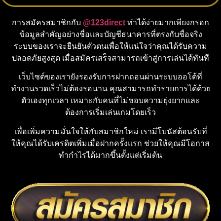
การสมัครสมาชิกกับ
@123direct
ทำได้ง่ายมากเพียงกรอก
ข้อมูลสำคัญอย่างชื่อและบัญชีธนาคารที่ตรงกับชื่อจริง
ระบบของเราจะยืนยันตัวตนเพื่อให้แน่ใจว่าคุณได้รับความ
ปลอดภัยสูงสุด เมื่อสมัครเสร็จสามารถเข้าสู่การเล่นได้ทันที
เว็บไซต์ของเรายังรองรับการฝากถอนผ่านระบบออโต้ที่
ทำงานรวดเร็วไม่ต้องรอนาน คุณสามารถทำรายการได้ด้วย
ตัวเองทุกเวลา เหมาะกับคนที่ไม่ชอบความยุ่งยากและ
ต้องการเริ่มเล่นเกมโดยเร็ว
เพื่อเพิ่มความมั่นใจให้กับสมาชิกใหม่ เรามีโบนัสต้อนรับที่
ให้คุณได้รับเครดิตเพิ่มเมื่อฝากครั้งแรก ช่วยให้คุณมีโอกาส
ทำกำไรได้มากขึ้นตั้งแต่เริ่มต้น