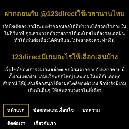
ฝากถอนกับ @123directใช้เวลานานไหม
เว็บไซต์ของเรามีระบบฝากถอนออโต้ที่ทำงานได้รวดเร็วภายใน
ไม่กี่วินาที คุณสามารถทำรายการได้เองโดยไม่ต้องรอแอดมิน
ทำให้เล่นต่อเนื่องได้ทันทีและไม่พลาดจังหวะทำเงิน
123directมีเกมอะไรให้เลือกเล่นบ้าง
เว็บไซต์ของเรารวมเกมสล็อตยอดนิยมจากค่ายดังหลายค่าย มี
ทั้งเกมแตกง่าย เกมแจ็กพอตใหญ่ และเกมใหม่ที่อัปเดตทุก
สัปดาห์ ให้ผู้เล่นเลือกสนุกได้ตามสไตล์ของตัวเอง อีกทั้งยังมีเกม
เดิมพันอื่นๆ ให้เล่นครบวงจรในที่เดียว
หน้าแรก
ข้อตกลงและเงื่อนไข
บทความ
ติดต่อเรา
เกี่ยวกับเรา