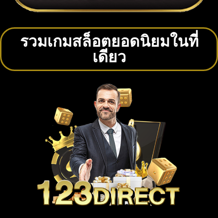
รวมเกมสล็อตยอดนิยมในที่
เดียว